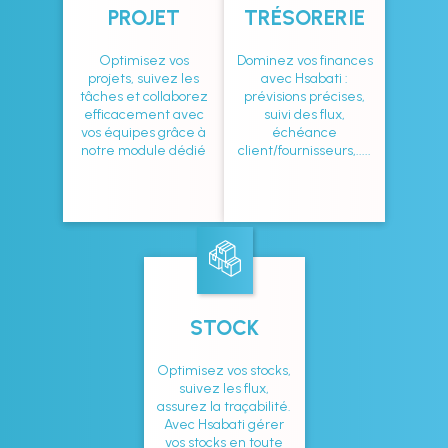
PROJET
TRÉSORERIE
Optimisez vos
Dominez vos finances
projets, suivez les
avec Hsabati :
tâches et collaborez
prévisions précises,
efficacement avec
suivi des flux,
vos équipes grâce à
échéance
notre module dédié
client/fournisseurs,.....
STOCK
Optimisez vos stocks,
suivez les flux,
assurez la traçabilité.
Avec Hsabati gérer
vos stocks en toute