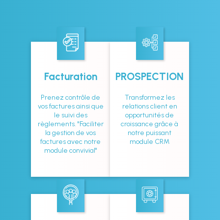
Facturation
PROSPECTION
Prenez contrôle de
Transformez les
vos factures ainsi que
relations client en
le suivi des
opportunités de
règlements. "Faciliter
croissance grâce à
la gestion de vos
notre puissant
factures avec notre
module CRM
module convivial"