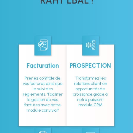
RAHT LBAL !
Facturation
PROSPECTION
Prenez contrôle de
Transformez les
vos factures ainsi que
relations client en
le suivi des
opportunités de
règlements. "Faciliter
croissance grâce à
la gestion de vos
notre puissant
factures avec notre
module CRM
module convivial"