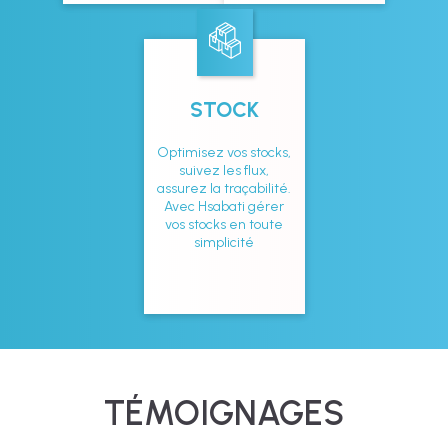
STOCK
Optimisez vos stocks,
suivez les flux,
assurez la traçabilité.
Avec Hsabati gérer
vos stocks en toute
simplicité
TÉMOIGNAGES