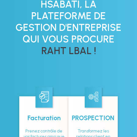
HSABATI, LA
PLATEFORME DE
GESTION D'ENTREPRISE
QUI VOUS PROCURE
RAHT LBAL !
Facturation
PROSPECTION
Prenez contrôle de
Transformez les
vos factures ainsi que
relations client en